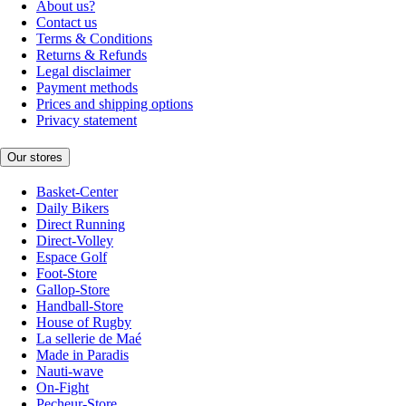
About us?
Contact us
Terms & Conditions
Returns & Refunds
Legal disclaimer
Payment methods
Prices and shipping options
Privacy statement
Our stores
Basket-Center
Daily Bikers
Direct Running
Direct-Volley
Espace Golf
Foot-Store
Gallop-Store
Handball-Store
House of Rugby
La sellerie de Maé
Made in Paradis
Nauti-wave
On-Fight
Pecheur-Store